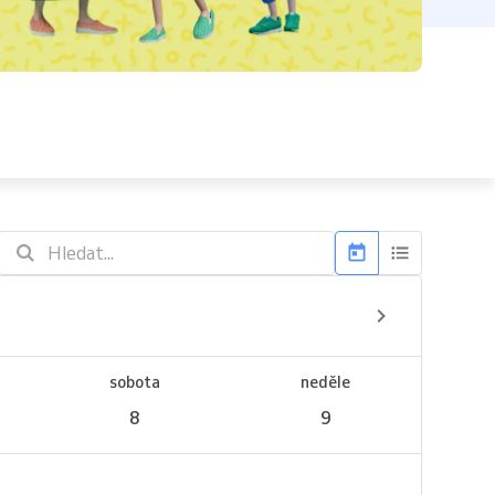
sobota
neděle
8
9