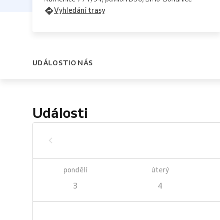
Vyhledání trasy
UDÁLOSTI
O NÁS
Události
pondělí
úterý
3
4