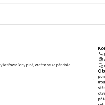
K
etřovací dny plné, vraťte se za pár dní a
O
pon
úte
stř
čtv
pát
sob