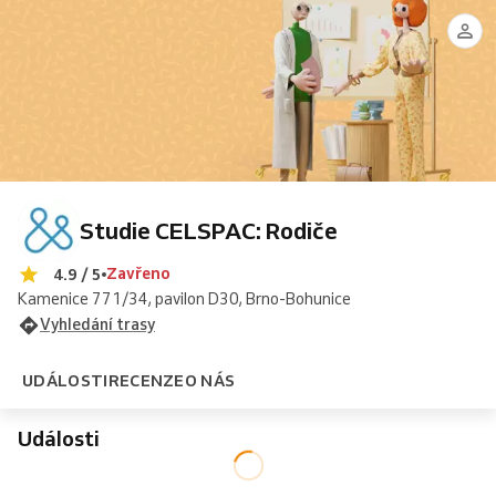
Studie CELSPAC: Rodiče
Zavřeno
4.9 / 5
Kamenice 771/34, pavilon D30, Brno-Bohunice
Vyhledání trasy
UDÁLOSTI
RECENZE
O NÁS
Události